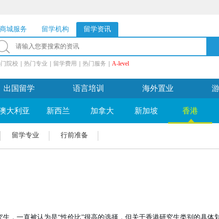
商城服务
留学机构
留学资讯
热门院校
|
热门专业
|
留学费用
|
热门服务
|
A-level
出国留学
语言培训
海外置业
澳大利亚
新西兰
加拿大
新加坡
香港
留学专业
行前准备
究生，一直被认为是“性价比”很高的选择，但关于香港研究生类别的具体