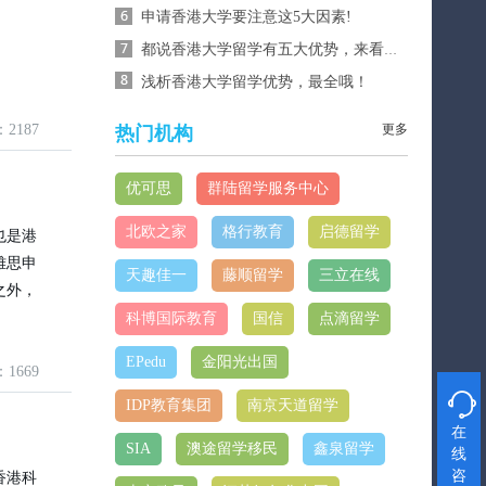
申请香港大学要注意这5大因素!
都说香港大学留学有五大优势，来看看？
浅析香港大学留学优势，最全哦！
：2187
更多
热门机构
优可思
群陆留学服务中心
北欧之家
格行教育
启德留学
也是港
雅思申
天趣佳一
藤顺留学
三立在线
之外，
科博国际教育
国信
点滴留学
EPedu
金阳光出国
：1669

IDP教育集团
南京天道留学
在
SIA
澳途留学移民
鑫泉留学
线
咨
香港科