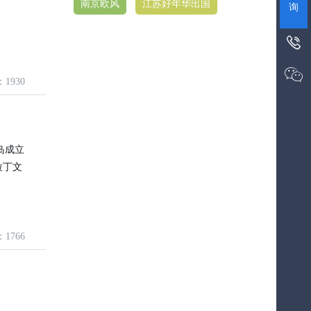
南京欧风
江苏好年华出国
询


：1930
港岛成立
拉丁文
国
：1766