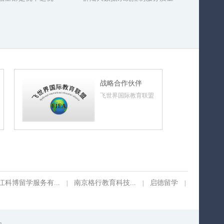
战略合作伙伴
飞世界国际教育联盟
江科博留学服务有...
南京格行教育科技...
启德留学
|
|
|