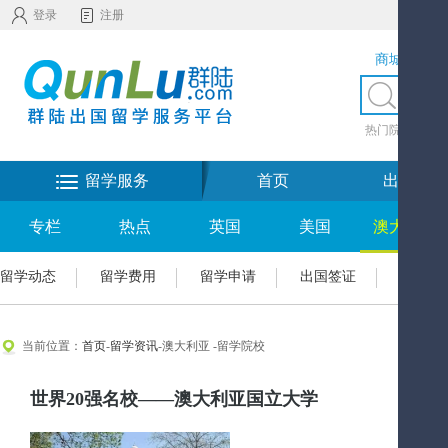
登录
注册
商城服务
热门院校
|
热
留学服务
首页
出国留学
专栏
热点
英国
美国
澳大利亚
留学动态
留学费用
留学申请
出国签证
澳大利
当前位置：
首页
-
留学资讯
-澳大利亚 -留学院校
世界20强名校——澳大利亚国立大学