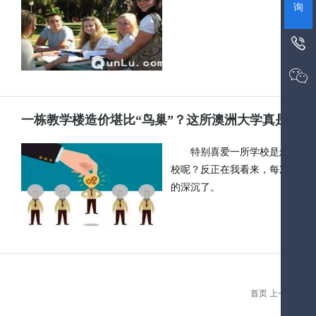
询


一栋教学楼造价堪比“鸟巢”？这所澳洲大学真是下了
特别喜爱一所学校是怎样一
校呢？反正在我看来，每次进入
的深沉了。
首页 上一页
1
2
3