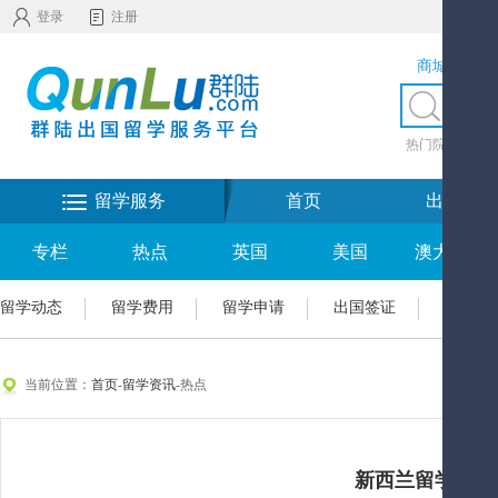
登录
注册
商城服务
热门院校
|
热
留学服务
首页
出国留学
专栏
热点
英国
美国
澳大利亚
留学动态
留学费用
留学申请
出国签证
新西兰
当前位置：
首页
-
留学资讯
-热点
新西兰留学计算