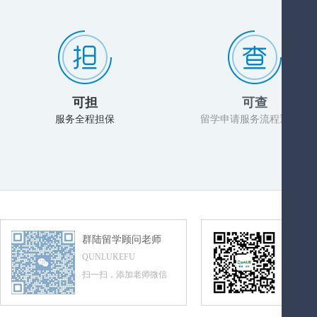
可担
可查
服务全程担保
留学申请服务流程透明化
群陆留学顾问老师
群陆留
QUNLUKEFU
QUNLUL
扫一扫，添加老师微信
扫一扫，